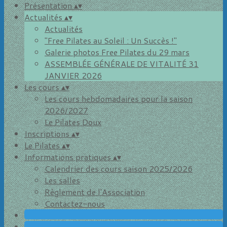
Présentation
▴
▾
Actualités
▴
▾
Actualités
"Free Pilates au Soleil : Un Succès !"
Galerie photos Free Pilates du 29 mars
ASSEMBLÉE GÉNÉRALE DE VITALITÉ 31
JANVIER 2026
Les cours
▴
▾
Les cours hebdomadaires pour la saison
2026/2027
Le Pilates Doux
Inscriptions
▴
▾
Le Pilates
▴
▾
Informations pratiques
▴
▾
Calendrier des cours saison 2025/2026
Les salles
Règlement de l'Association
Contactez-nous