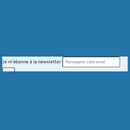
Je m'abonne à la newsletter
OK
Plan du site
Licences
Mentions légales
CGUV
Paramétrer vos cookies
Se connecter