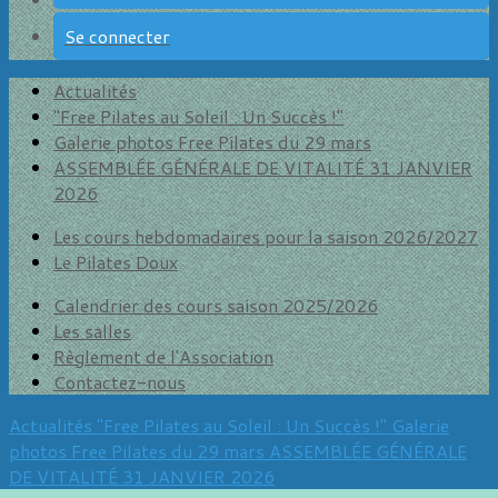
Se connecter
Actualités
"Free Pilates au Soleil : Un Succès !"
Galerie photos Free Pilates du 29 mars
ASSEMBLÉE GÉNÉRALE DE VITALITÉ 31 JANVIER
2026
Les cours hebdomadaires pour la saison 2026/2027
Le Pilates Doux
Calendrier des cours saison 2025/2026
Les salles
Règlement de l'Association
Contactez-nous
Actualités
"Free Pilates au Soleil : Un Succès !"
Galerie
photos Free Pilates du 29 mars
ASSEMBLÉE GÉNÉRALE
DE VITALITÉ 31 JANVIER 2026