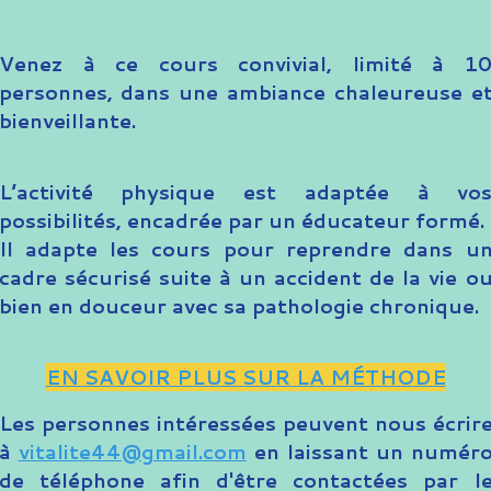
Venez à ce cours convivial, limité à 1
personnes, dans une ambiance chaleureuse e
bienveillante.
L’activité physique est adaptée à vo
possibilités, encadrée par un éducateur formé.
Il adapte les cours pour reprendre dans u
cadre sécurisé suite à un accident de la vie o
bien en douceur avec sa pathologie chronique.
EN SAVOIR PLUS SUR LA MÉTHODE
Les personnes intéressées peuvent nous écrir
à
vitalite44@gmail.com
en laissant un numér
de téléphone afin d'être contactées par l