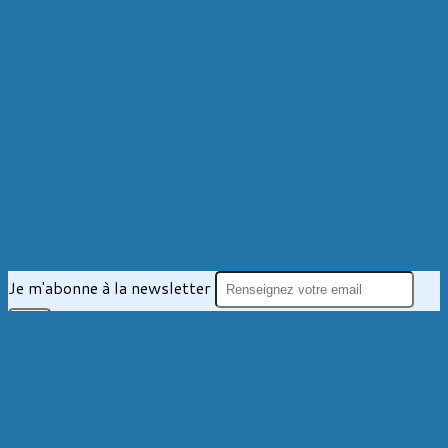
Je m'abonne à la newsletter
OK
Plan du site
Licences
Mentions légales
CGUV