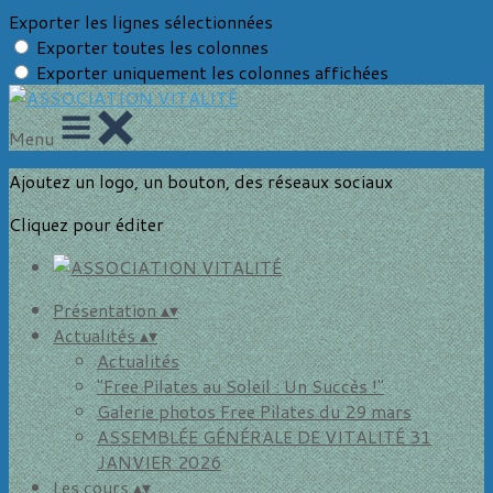
Exporter les lignes sélectionnées
Exporter toutes les colonnes
Exporter uniquement les colonnes affichées
Menu
Ajoutez un logo, un bouton, des réseaux sociaux
Cliquez pour éditer
Présentation
▴
▾
Actualités
▴
▾
Actualités
"Free Pilates au Soleil : Un Succès !"
Galerie photos Free Pilates du 29 mars
ASSEMBLÉE GÉNÉRALE DE VITALITÉ 31
JANVIER 2026
Les cours
▴
▾