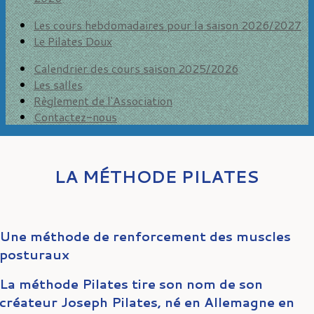
Les cours hebdomadaires pour la saison 2026/2027
Le Pilates Doux
Calendrier des cours saison 2025/2026
Les salles
Règlement de l'Association
Contactez-nous
LA MÉTHODE PILATES
Une méthode de renforcement des muscles
posturaux
La méthode Pilates tire son nom de son
créateur Joseph Pilates, né en Allemagne en